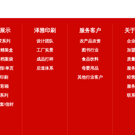
展示
泽雅印刷
服务客户
关
胶系列
设计团队
农产品农资
企
/精装盒
工厂实景
图书行业
加
/档案袋
成品打样
食品饮料
质
报/单页
后道体系
母婴用品
服
印刷
其他行业客户
经
/彩箱
服
系列
联
套/信封