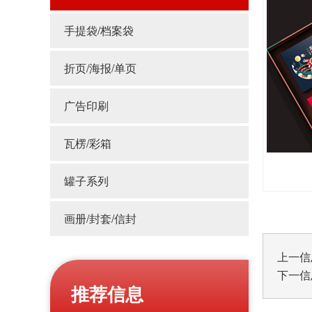
手提袋/档案袋
折页/海报/单页
广告印刷
瓦楞/彩箱
罐子系列
画册/封套/信封
上一信
下一信
推荐信息